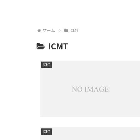
微生物検査技師（CMTCM）制度
感染制御認定臨床微生物検
ホーム
ICMT
ICMT
ICMT
ICMT