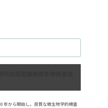
査技師（ICMT）制度
時代の認定臨床微生物検査技
0 年から開始し，良質な微生物学的検査