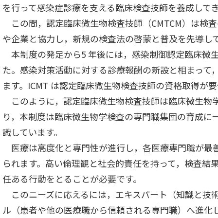
を行って感染症診療を支える臨床検査技師を養成して
この間，認定臨床微生物検査技師（CMTCM）は検
や企業と協力し，新規の検査法の啓蒙と普及を先導し
本制度の発足から5 年後には，感染制御認定臨床微生
た。感染対策活動に対する診療報酬の新設と相まって，I
ます。ICMT は認定臨床微生物検査技師の資格取得が
このように，認定臨床微生物検査技師は臨床微生物
り，本制度は臨床微生物学検査の専門職集団の育成に
識しています。
医療は高度化と専門性が進行し，各医療専門職が最
られます。高い倫理観と社会的責任を持って，検査結
任ある行動をとることが必要です。
このニーズに応えるには，エキスパート（知識と技
ル（患者や他の医療職から信頼される専門職）へ進化